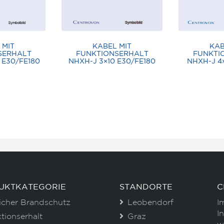
 MIT
KABEL MIT
KAB
SERHALT
FUNKTIONSERHALT
FUNKTI
 E30/FE180
NHXH-J 3×10 E30/FE180
NHXH-J 4
UKTKATEGORIE
STANDORTE
C
icher Brandschutz
Leobendorf
I
I
tionserhalt
Graz