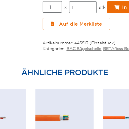
BETAfixss
x
stk
In
E30/E90
BAC
12
Auf die Merkliste
A2
Bügelschelle
(8-
Artikelnummer:
443513 (Einzelstück)
12mm)
Kategorien:
BAC Bügelschelle
,
BETAfixss B
Menge
ÄHNLICHE PRODUKTE