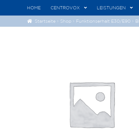
HOME
CENTROVOX
LEISTUNGEN
Startseite
Shop
Funktionserhalt E30/E90
B