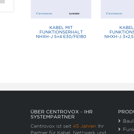
KABEL MIT
KABEL
FUNKTIONSERHALT
FUNKTION
NHXH-J 5×4 E30/FE180
NHXH-J 3×2,5
ÜBER CENTROVOX - IHR
PROD
SYSTEMPARTNER
Baul
Centrovox ist seit
45 Jahren
Ihr
Funk
Partner für Kabel, Netzwerk und