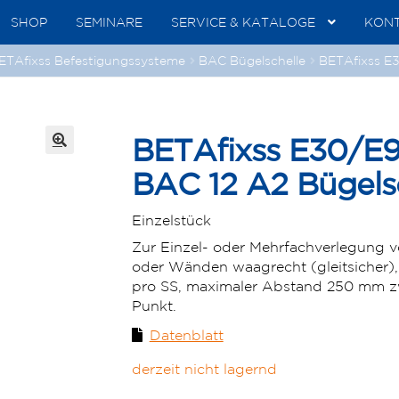
SHOP
SEMINARE
SERVICE & KATALOGE
KON
ETAfixss Befestigungssysteme
BAC Bügelschelle
BETAfixss E
BETAfixss E30/E
🔍
BAC 12 A2 Bügels
Einzelstück
Zur Einzel- oder Mehrfachverlegung
oder Wänden waagrecht (gleitsicher),
pro SS, maximaler Abstand 250 mm z
Punkt.
Datenblatt
derzeit nicht lagernd