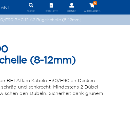
0
TAKT
SUCHE
MERKLISTE
KONTO
WARENKORB
30/E90 BAC 12 A2 Bügelschelle (8-12mm)
90
chelle (8-12mm)
 von BETAflam Kabeln E30/E90 an Decken
 schräg und senkrecht. Mindestens 2 Dübel
wischen den Dübeln. Sicherheit dank grünem