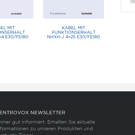
EL MIT
KABEL MIT
ONSERHALT
FUNKTIONSERHALT
×4 E30/FE180
NHXH-J 4×25 E30/FE180
ENTROVOX NEWSLETTER
mmer gut informiert. Erhalten Sie aktuelle
nformationen zu unseren Produkten und