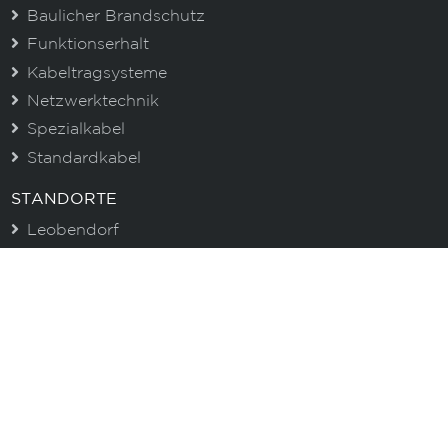
Baulicher Brandschutz
Funktionserhalt
Kabeltragsysteme
Netzwerktechnik
Spezialkabel
Standardkabel
STANDORTE
Leobendorf
Graz
Asten
CENTROVOX NEWSLETTER
Immer gut informiert. Erhalten Sie aktuelle
Informationen zu unseren Produkten und wertvolle
Tipps!
E-Mail