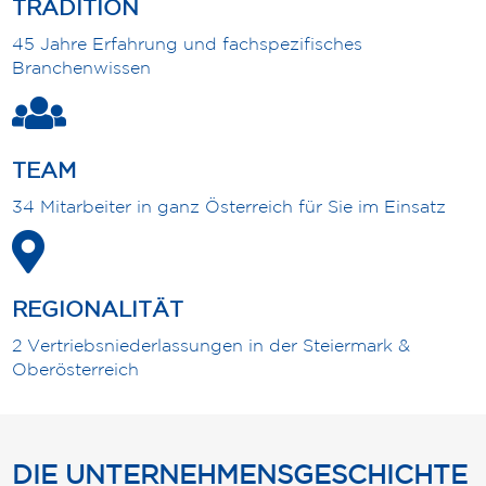
SERVICE & KATALOGE
Exp
TRADITION
chil
45 Jahre Erfahrung und fachspezifisches
men
KONTAKT
Branchenwissen
MERKLISTE
TEAM
34 Mitarbeiter in ganz Österreich für Sie im Einsatz
REGIONALITÄT
2 Vertriebsniederlassungen in der Steiermark &
Oberösterreich
DIE UNTERNEHMENSGESCHICHTE