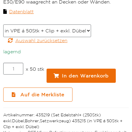
E30/E90 waagrecht an Decken oder Wänden.
Datenblatt
Farbe
Auswahl zurücksetzen
lagernd
BETAfixss
x 50 stk
E30/E90
In den Warenkorb
Sammelhalterung
Sammelfixss
68x110
Auf die Merkliste
A2
inkl.
unverlierbarem
Artikelnummer:
435219 (Set Edelstahl+ (250Stk)
Clip
exkl.Dübel,Bohrer,Setzwerkzeug)
435215 (in VPE á 50Stk +
Menge
Clip + exkl. Dübel)