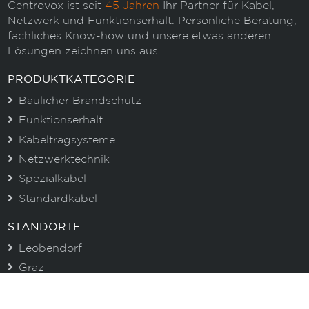
Centrovox ist seit
45 Jahren
Ihr Partner für Kabel,
Netzwerk und Funktionserhalt. Persönliche Beratung,
fachliches Know-how und unsere etwas anderen
Lösungen zeichnen uns aus.
PRODUKTKATEGORIE
Baulicher Brandschutz
Funktionserhalt
Kabeltragsysteme
Netzwerktechnik
Spezialkabel
Standardkabel
STANDORTE
Leobendorf
Graz
Asten