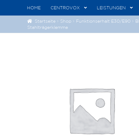
HOME
CENTROVOX
LEISTUNGEN
Startseite
Shop
Funktionserhalt E30/E90
B
Stahlträgerklemme