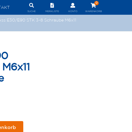
0
TAKT
SUCHE
MERKLISTE
KONTO
WARENKORB
xss E30/E90 STK 3-8 Schraube M6x11
90
 M6x11
e
enkorb