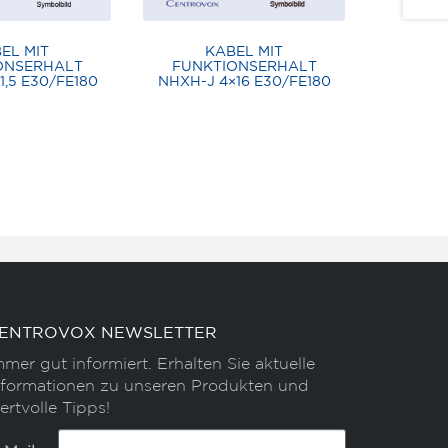
EL MIT
KABEL MIT
ONSERHALT
FUNKTIONSERHALT
1,5 E30/FE180
NHXH-J 4×16 E30/FE180
ENTROVOX NEWSLETTER
mmer gut informiert. Erhalten Sie aktuelle
nformationen zu unseren Produkten und
ertvolle Tipps!