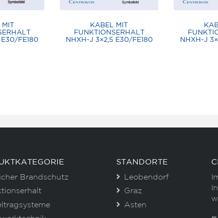
 MIT
KABEL MIT
KAB
SERHALT
FUNKTIONSERHALT
FUNKTI
 E30/FE180
NHXH-J 3×2,5 E30/FE180
NHXH-J 3×
UKTKATEGORIE
STANDORTE
C
icher Brandschutz
Leobendorf
I
I
tionserhalt
Graz
w
ltragsysteme
Asten