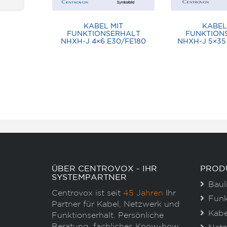
KABEL MIT
KABEL
FUNKTIONSERHALT
FUNKTION
NHXH-J 4×6 E30/FE180
NHXH-J 5×35
ÜBER CENTROVOX - IHR
PROD
SYSTEMPARTNER
Baul
Centrovox ist seit
45 Jahren
Ihr
Funk
Partner für Kabel, Netzwerk und
Kabe
Funktionserhalt. Persönliche
Beratung, fachliches Know-how