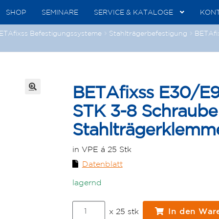
SHOP
SEMINARE
SERVICE & KATALOGE
KON
ETAfixss Befestigungssysteme
Stahlträgerbefestigung
BETAfi
BETAfixss E30/E
🔍
STK 3-8 Schraube
Stahlträgerklemm
in VPE á 25 Stk
Datenblatt
lagernd
BETAfixss
x 25 stk
In den War
E30/E90