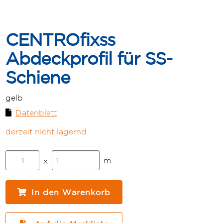
CENTROfixss
Abdeckprofil für SS-
Schiene
gelb
Datenblatt
derzeit nicht lagernd
CENTROfixss
m
x
Abdeckprofil
für
SS-
In den Warenkorb
Schiene
Menge