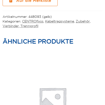
Auf die Merkliste
Artikelnummer:
448093 (gelb)
Kategorien:
CENTROfixss
,
Kabeltragsysteme
,
Zubehör,
Verbinder, Trennprofil
ÄHNLICHE PRODUKTE