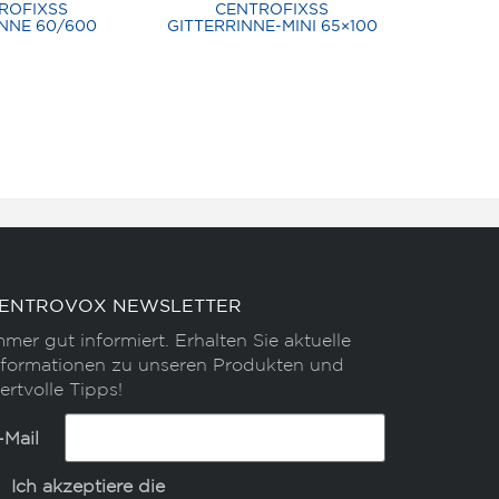
ROFIXSS
CENTROFIXSS
NNE 60/600
GITTERRINNE-MINI 65×100
ENTROVOX NEWSLETTER
mmer gut informiert. Erhalten Sie aktuelle
nformationen zu unseren Produkten und
ertvolle Tipps!
-Mail
Ich akzeptiere die