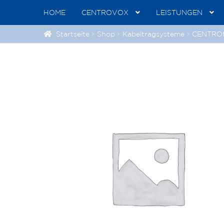
HOME
CENTROVOX
LEISTUNGEN
Startseite
Shop
Kabeltragsysteme
CENTROf