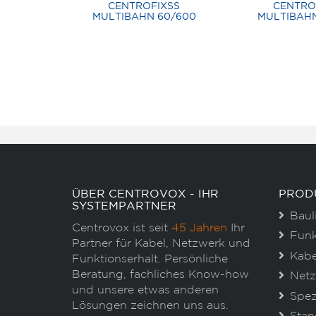
CENTROFIXSS
CENTRO
MULTIBAHN 60/600
MULTIBAHN
ÜBER CENTROVOX - IHR
PROD
SYSTEMPARTNER
Baul
Centrovox ist seit
45 Jahren
Ihr
Funk
Partner für Kabel, Netzwerk und
Kabe
Funktionserhalt. Persönliche
Beratung, fachliches Know-how
Netz
und unsere etwas anderen
Spez
Lösungen zeichnen uns aus.
Stan