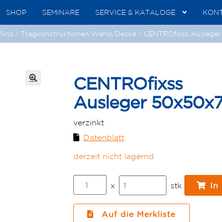
SHOP
SEMINARE
SERVICE & KATALOGE
KON
ixss
Tragkonstruktionen Wand/Decke
CENTROfixss Ausleger
CENTROfixss
🔍
Ausleger 50x50x7
verzinkt
Datenblatt
derzeit nicht lagernd
CENTROfixss
x
stk
In
Ausleger
50x50x700
verzahnt
Auf die Merkliste