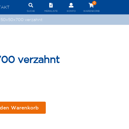
0
TAKT
SUCHE
MERKLISTE
KONTO
WARENKORB
 50x50x700 verzahnt
00 verzahnt
 den Warenkorb