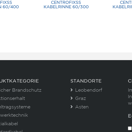
FIXSS
CENTROFIXSS
CENT
 60/400
KABELRINNE 60/300
KABELRI
UKTKATEGORIE
STANDORTE
C
icher Brandschutz
Leobendorf
I
I
tionserhalt
Graz
w
ltragsysteme
Asten
werktechnik
E
ialkabel
dardkabel