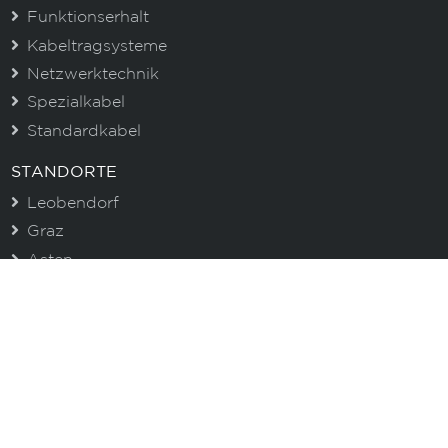
Funktionserhalt
Kabeltragsysteme
Netzwerktechnik
Spezialkabel
Standardkabel
STANDORTE
Leobendorf
Graz
Asten
CENTROVOX NEWSLETTER
Immer gut informiert. Erhalten Sie aktuelle
Informationen zu unseren Produkten und wertvolle
Tipps!
E-Mail