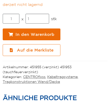
derzeit nicht lagernd
CENTROfixss
stk
x
Ausleger
50x50x800
verzahnt
In den Warenkorb
Menge
Auf die Merkliste
Artikelnummer:
451955 (verzinkt)
451953
(tauchfeuerverzinkt)
Kategorien:
CENTROfixss
,
Kabeltragsysteme
,
Tragkonstruktionen Wand/Decke
ÄHNLICHE PRODUKTE