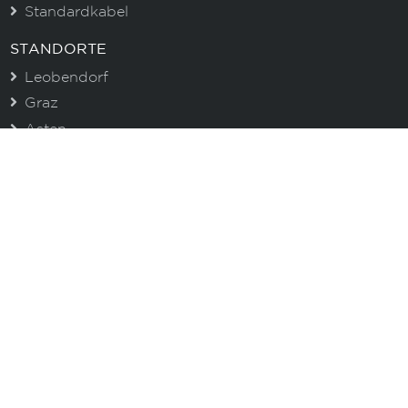
Standardkabel
STANDORTE
Leobendorf
Graz
Asten
CENTROVOX NEWSLETTER
Immer gut informiert. Erhalten Sie aktuelle
Informationen zu unseren Produkten und wertvolle
Tipps!
E-Mail
Ich akzeptiere die Datenschutzbestimmungen
Anmelden