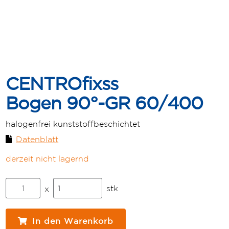
CENTROfixss
Bogen 90°-GR 60/400
halogenfrei kunststoffbeschichtet
Datenblatt
derzeit nicht lagernd
CENTROfixss
stk
x
Bogen
90°-
GR
In den Warenkorb
60/400