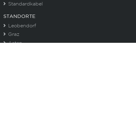
Standardkabel
STANDORTE
Leobendorf
Graz
Asten
CENTROVOX NEWSLETTER
Immer gut informiert. Erhalten Sie aktuelle
Informationen zu unseren Produkten und wertvolle
Tipps!
E-Mail
Ich akzeptiere die Datenschutzbestimmungen
Anmelden