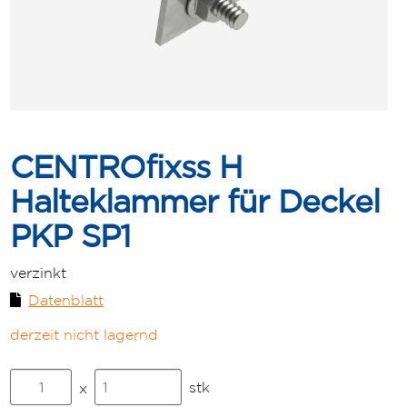
CENTROfixss H
Halteklammer für Deckel
PKP SP1
verzinkt
Datenblatt
derzeit nicht lagernd
CENTROfixss
stk
x
H