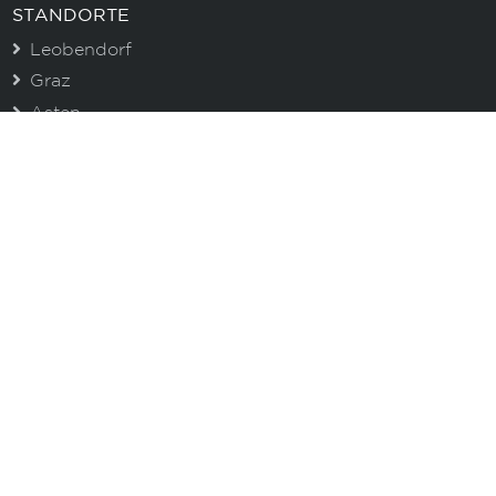
STANDORTE
Leobendorf
Graz
Asten
CENTROVOX NEWSLETTER
Immer gut informiert. Erhalten Sie aktuelle
Informationen zu unseren Produkten und wertvolle
Tipps!
E-Mail
Ich akzeptiere die Datenschutzbestimmungen
Anmelden