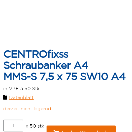
CENTROfixss
Schraubanker A4
MMS-S 7,5 x 75 SW10 A4
in VPE á 50 Stk
Datenblatt
derzeit nicht lagernd
CENTROfixss
x 50 stk
Schraubanker