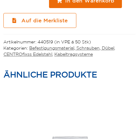
In den Warenkorb
A4
MMS-
S
Auf die Merkliste
7,5
x
75
Artikelnummer:
440519 (in VPE á 50 Stk)
SW10
Kategorien:
Befestigungsmaterial, Schrauben, Dübel
,
A4
CENTROfixss Edelstahl
,
Kabeltragsysteme
Menge
ÄHNLICHE PRODUKTE