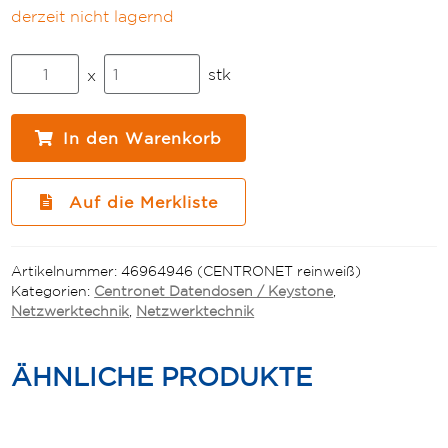
derzeit nicht lagernd
CENTROnet
stk
x
EB-
IT-
Dose
In den Warenkorb
Kat.6A
1fach
Basic
Auf die Merkliste
1xCENTROnet
Basic
Modul,
Artikelnummer:
46964946 (CENTRONET reinweiß)
Abdeckplatte
Kategorien:
Centronet Datendosen / Keystone
,
mit
Netzwerktechnik
,
Netzwerktechnik
Staubschutz
Menge
ÄHNLICHE PRODUKTE