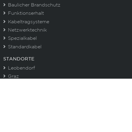
Baulicher Brandschutz
Funktionserhalt
Kabeltragsysteme
Netzwerktechnik
Spezialkabel
Standardkabel
STANDORTE
Leobendorf
Graz
Asten
CENTROVOX NEWSLETTER
Immer gut informiert. Erhalten Sie aktuelle
Informationen zu unseren Produkten und wertvolle
Tipps!
E-Mail