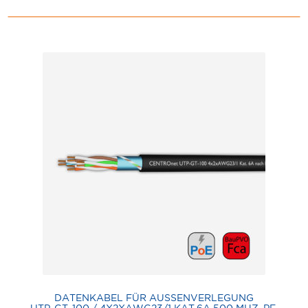
DATENKABEL FÜR AUSSENVERLEGUNG
UTP-GT-100 / 4X2XAWG23/1 KAT.6A 500 MHZ, PE,