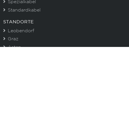
Spezialkabel
Standardkabel
STANDORTE
Leobendorf
Graz
Asten
CENTROVOX NEWSLETTER
Immer gut informiert. Erhalten Sie aktuelle
Informationen zu unseren Produkten und wertvolle
Tipps!
E-Mail
Ich akzeptiere die Datenschutzbestimmungen
Anmelden