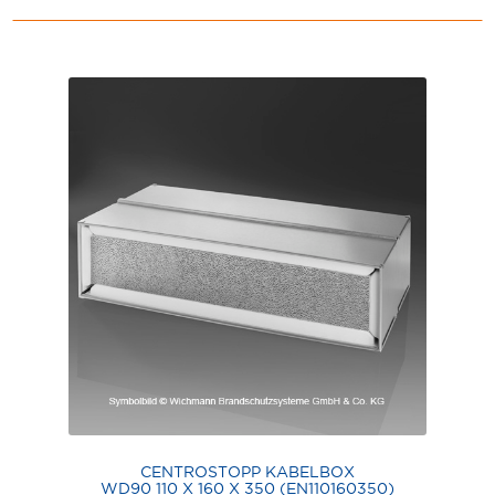
CENTROSTOPP KABELBOX
WD90 110 X 160 X 350 (EN110160350)