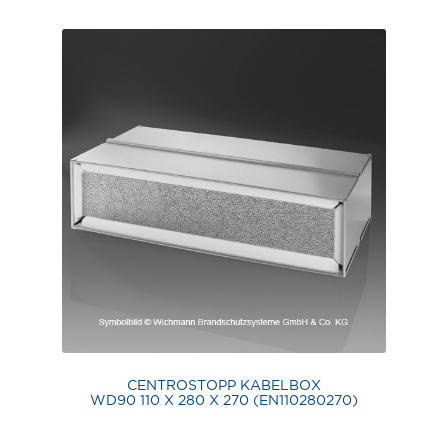
CENTROSTOPP KABELBOX
WD90 110 X 280 X 270 (EN110280270)