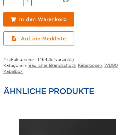
x
Kabelbox
WD90
110
In den Warenkorb
x
200
x
Auf die Merkliste
270
(EN110200270)
Menge
Artikelnummer:
446425 (verzinkt)
Kategorien:
Baulicher Brandschutz
,
Kabelboxen
,
WD90
Kabelbox
ÄHNLICHE PRODUKTE