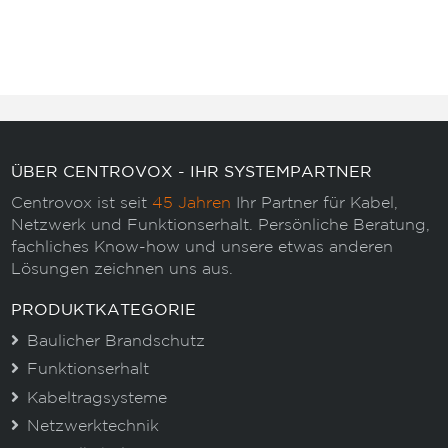
ÜBER CENTROVOX - IHR SYSTEMPARTNER
Centrovox ist seit
45 Jahren
Ihr Partner für Kabel,
Netzwerk und Funktionserhalt. Persönliche Beratung,
fachliches Know-how und unsere etwas anderen
Lösungen zeichnen uns aus.
PRODUKTKATEGORIE
Baulicher Brandschutz
Funktionserhalt
Kabeltragsysteme
Netzwerktechnik