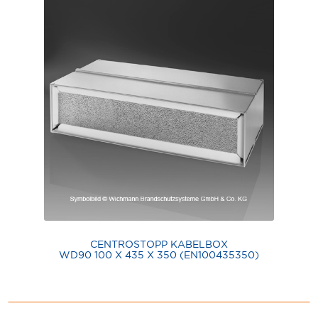
CENTROSTOPP KABELBOX
WD90 100 X 435 X 350 (EN100435350)