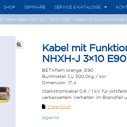
SHOP
SEMINARE
SERVICE & KATALOGE
KON
ETAflam Kabel 0,6/1 kV
NHXH E90
Kabel mit Funktionserhal
Kabel mit Funktio
🔍
NHXH-J 3×10 E90
BETAflam orange, E90
Buntmetall Cu 300,0
kg / km
Dimension:
17,4
Starkstromkabel 0,6 / 1 kV für ortsfes
verbessertem Verhalten im Brandfall
Datenblatt
lagernd