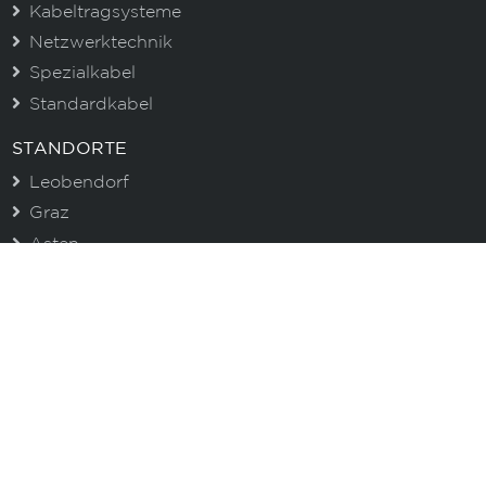
Kabeltragsysteme
Netzwerktechnik
Spezialkabel
Standardkabel
STANDORTE
Leobendorf
Graz
Asten
CENTROVOX NEWSLETTER
Immer gut informiert. Erhalten Sie aktuelle
Informationen zu unseren Produkten und wertvolle
Tipps!
E-Mail
Ich akzeptiere die Datenschutzbestimmungen