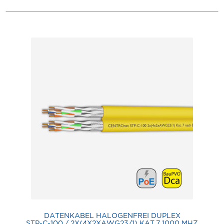
DATENKABEL HALOGENFREI DUPLEX
STP-C-100 / 2X(4X2XAWG23/1) KAT.7 1000 MHZ