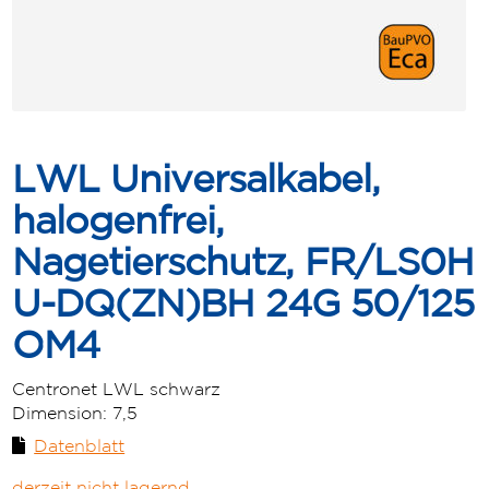
LWL Universalkabel,
halogenfrei,
Nagetierschutz, FR/LS0H
U-DQ(ZN)BH 24G 50/125
OM4
Centronet LWL schwarz
Dimension:
7,5
Datenblatt
derzeit nicht lagernd