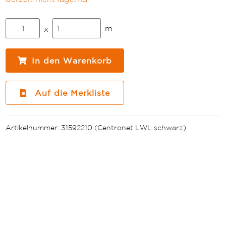
LWL
m
x
Universalkabel,
halogenfrei,
Nagetierschutz,
In den Warenkorb
FR/LS0H
U-
DQ(ZN)BH
Auf die Merkliste
24G
50/125
OM4
Artikelnummer:
31592210 (Centronet LWL schwarz)
Menge