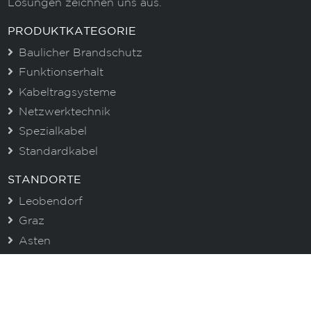
Lösungen zeichnen uns aus.
PRODUKTKATEGORIE
Baulicher Brandschutz
Funktionserhalt
Kabeltragsysteme
Netzwerktechnik
Spezialkabel
Standardkabel
STANDORTE
Leobendorf
Graz
Asten
CENTROVOX NEWSLETTER
Immer gut informiert. Erhalten Sie aktuelle
Informationen zu unseren Produkten und wertvolle