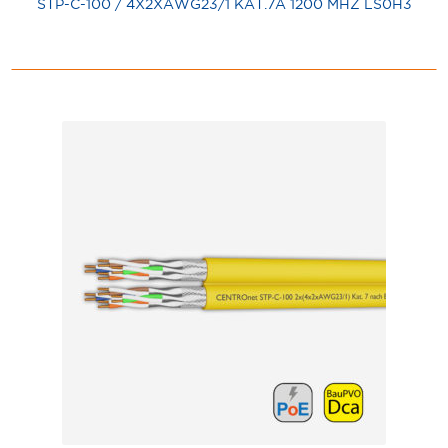
STP-C-100 / 4X2XAWG23/1 KAT.7A 1200 MHZ LS0H3