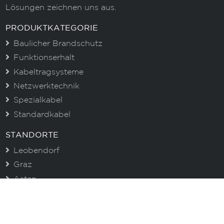
Lösungen zeichnen uns aus.
PRODUKTKATEGORIE
Baulicher Brandschutz
Funktionserhalt
Kabeltragsysteme
Netzwerktechnik
Spezialkabel
Standardkabel
STANDORTE
Leobendorf
Graz
Asten
CENTROVOX NEWSLETTER
Immer gut informiert. Erhalten Sie aktuelle