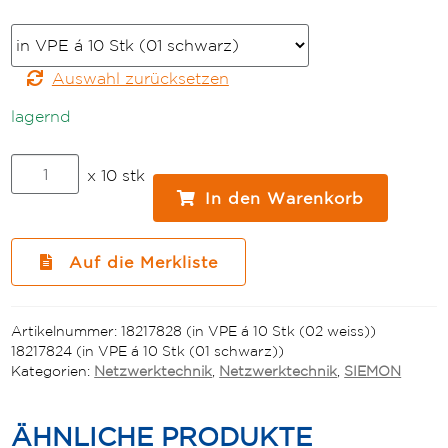
Farbe
Auswahl zurücksetzen
lagernd
Siemon
x 10 stk
Z-
In den Warenkorb
MAX
KAT6A
Anschlussmodul
Auf die Merkliste
1xRJ45
vollgeschirmt
Z6A-
Artikelnummer:
18217828 (in VPE á 10 Stk (02 weiss))
SK
18217824 (in VPE á 10 Stk (01 schwarz))
Modul
Kategorien:
Netzwerktechnik
,
Netzwerktechnik
,
SIEMON
Keystoneausführung
Menge
ÄHNLICHE PRODUKTE