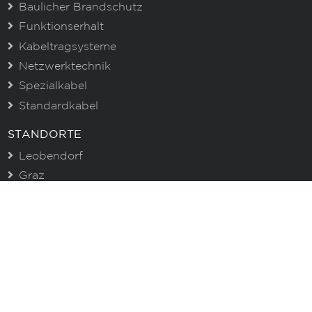
Baulicher Brandschutz
Funktionserhalt
Kabeltragsysteme
Netzwerktechnik
Spezialkabel
Standardkabel
STANDORTE
Leobendorf
Graz
Asten
CENTROVOX NEWSLETTER
Immer gut informiert. Erhalten Sie aktuelle
Informationen zu unseren Produkten und wertvolle
Tipps!
E-Mail