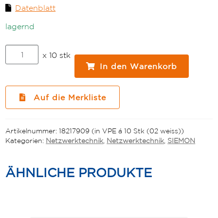
Datenblatt
lagernd
Siemon
x 10 stk
Z-
In den Warenkorb
MAX
KAT6A
Anschlussmodul
Auf die Merkliste
gewinkelt
1xRJ45
vollgeschirmt
Artikelnummer:
18217909 (in VPE á 10 Stk (02 weiss))
Z6A-
Kategorien:
Netzwerktechnik
,
Netzwerktechnik
,
SIEMON
45-
SK
Modul
ÄHNLICHE PRODUKTE
Keystoneausführung
Menge