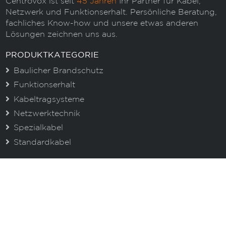
Centrovox ist seit
45 Jahren
Ihr Partner für Kabel,
Netzwerk und Funktionserhalt. Persönliche Beratung,
fachliches Know-how und unsere etwas anderen
Lösungen zeichnen uns aus.
PRODUKTKATEGORIE
Baulicher Brandschutz
Funktionserhalt
Kabeltragsysteme
Netzwerktechnik
Spezialkabel
Standardkabel
STANDORTE
Leobendorf
Graz
Asten