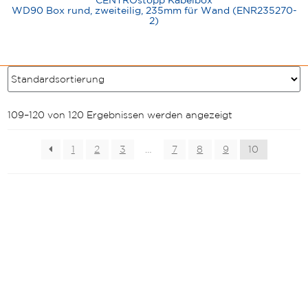
WD90 Box rund, zweiteilig, 235mm für Wand (ENR235270-
2)
109–120 von 120 Ergebnissen werden angezeigt
1
2
3
…
7
8
9
10