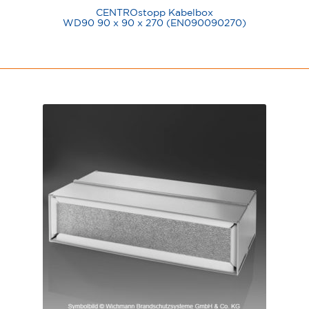
CENTROstopp Kabelbox
WD90 90 x 90 x 270 (EN090090270)