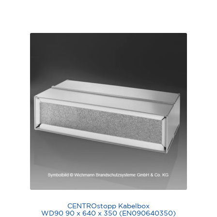
CENTROstopp Kabelbox
WD90 90 x 640 x 350 (EN090640350)