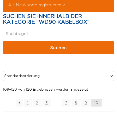
Als Neukunde registrieren >
SUCHEN SIE INNERHALB DER
KATEGORIE "WD90 KABELBOX"
Suche
innerhalb
der
Suchen
Kategorie:
109–120 von 120 Ergebnissen werden angezeigt
1
2
3
…
7
8
9
10