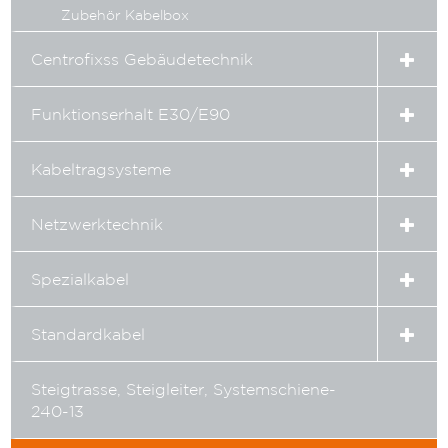
Zubehör Kabelbox
Expa
Centrofixss Gebäudetechnik
child
menu
Expa
Funktionserhalt E30/E90
child
menu
Expa
Kabeltragsysteme
child
menu
Expa
Netzwerktechnik
child
menu
Expa
Spezialkabel
child
menu
Expa
Standardkabel
child
menu
Steigtrasse, Steigleiter, Systemschiene-
240-13