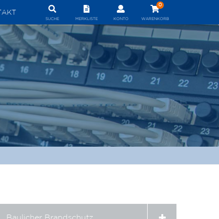
0
TAKT
SUCHE
MERKLISTE
KONTO
WARENKORB
Expand
Baulicher Brandschutz