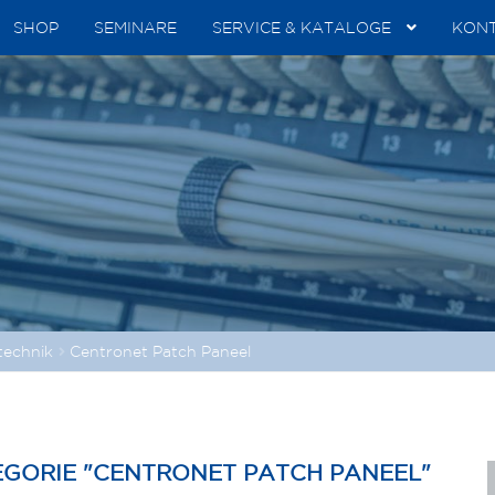
SHOP
SEMINARE
SERVICE & KATALOGE
KON
technik
Centronet Patch Paneel
EGORIE "CENTRONET PATCH PANEEL"