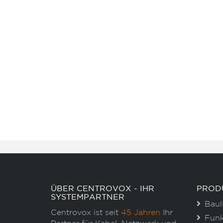
ÜBER CENTROVOX - IHR
PROD
SYSTEMPARTNER
Baul
Centrovox ist seit
45 Jahren
Ihr
Funk
Partner für Kabel, Netzwerk und