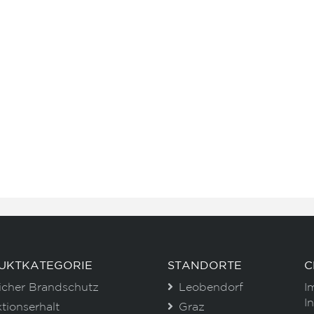
UKTKATEGORIE
STANDORTE
C
icher Brandschutz
Leobendorf
I
I
tionserhalt
Graz