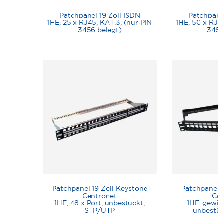
Patchpanel 19 Zoll ISDN
Patchpan
1HE, 25 x RJ45, KAT.3, (nur PIN
1HE, 50 x RJ
3456 belegt)
345
Patchpanel 19 Zoll Keystone
Patchpanel
Centronet
C
1HE, 48 x Port, unbestückt,
1HE, gewi
STP/UTP
unbest