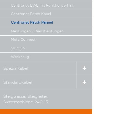
Centronet LWL mit Funktionserhalt
Centronet Patch Kabel
Centronet Patch Paneel
Messungen - Dienstleistungen
Metz Connect
SIEMON
Werkzeug
Expand
Spezialkabel
child
menu
Expand
Standardkabel
child
menu
Steigtrasse, Steigleiter,
Systemschiene-240-13