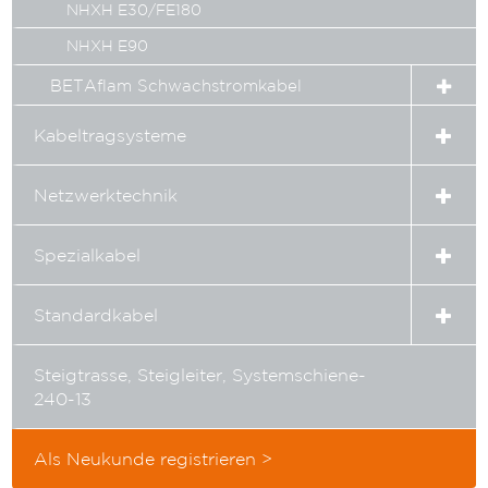
NHXH E30/FE180
NHXH E90
BETAflam Schwachstromkabel
Expan
child
menu
Expa
Kabeltragsysteme
child
menu
Expa
Netzwerktechnik
child
menu
Expa
Spezialkabel
child
menu
Expa
Standardkabel
child
menu
Steigtrasse, Steigleiter, Systemschiene-
240-13
Als Neukunde registrieren >