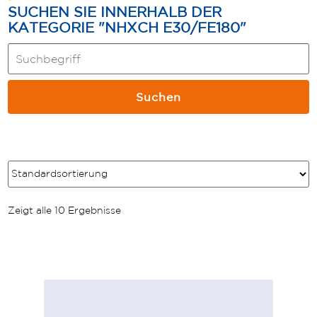
SUCHEN SIE INNERHALB DER
KATEGORIE "NHXCH E30/FE180"
Suche
innerhalb
der
Suchen
Kategorie:
Zeigt alle 10 Ergebnisse