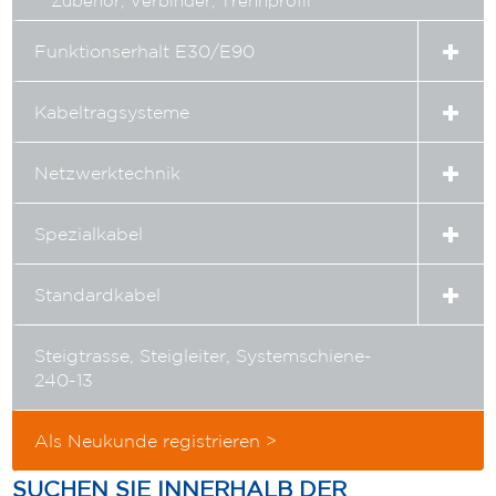
Zubehör, Verbinder, Trennprofil
Expa
Funktionserhalt E30/E90
child
menu
Expa
Kabeltragsysteme
child
menu
Expa
Netzwerktechnik
child
menu
Expa
Spezialkabel
child
menu
Expa
Standardkabel
child
menu
Steigtrasse, Steigleiter, Systemschiene-
240-13
Als Neukunde registrieren >
SUCHEN SIE INNERHALB DER