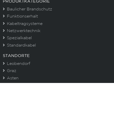
PRODUKTKATEGORIE
Baulicher Brandschutz
Funktionserhalt
Kabeltragsysteme
Netzwerktechnik
Spezialkabel
Standardkabel
STANDORTE
Leobendorf
Graz
Asten
CENTROVOX NEWSLETTER
Immer gut informiert. Erhalten Sie aktuelle
Informationen zu unseren Produkten und wertvolle
Tipps!