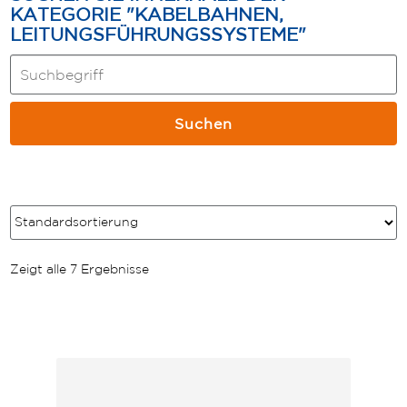
KATEGORIE "KABELBAHNEN,
LEITUNGSFÜHRUNGSSYSTEME"
Suche
innerhalb
der
Suchen
Kategorie:
Zeigt alle 7 Ergebnisse