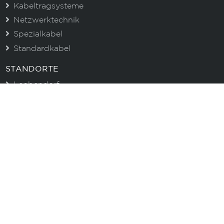
Kabeltragsysteme
Netzwerktechnik
Spezialkabel
Standardkabel
STANDORTE
Leobendorf
Graz
Asten
CENTROVOX NEWSLETTER
Immer gut informiert. Erhalten Sie aktuelle
Informationen zu unseren Produkten und wertvolle
Tipps!
E-Mail
Ich akzeptiere die Datenschutzbestimmungen