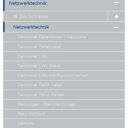
Expa
Netzwerktechnik
child
menu
19 Zoll Schränke
Expan
child
Netzwerktechnik
Expan
menu
child
Centronet Datendosen / Keystone
menu
Centronet Datenkabel
Centronet LWL
Centronet LWL Kabel
Centronet LWL mit Funktionserhalt
Centronet Patch Kabel
Centronet Patch Paneel
Messungen - Dienstleistungen
Metz Connect
SIEMON