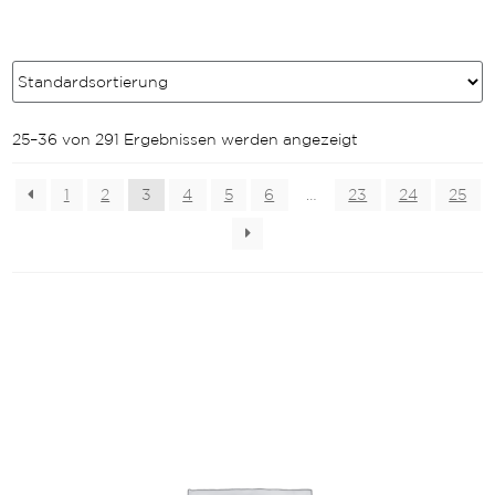
25–36 von 291 Ergebnissen werden angezeigt
1
2
3
4
5
6
…
23
24
25