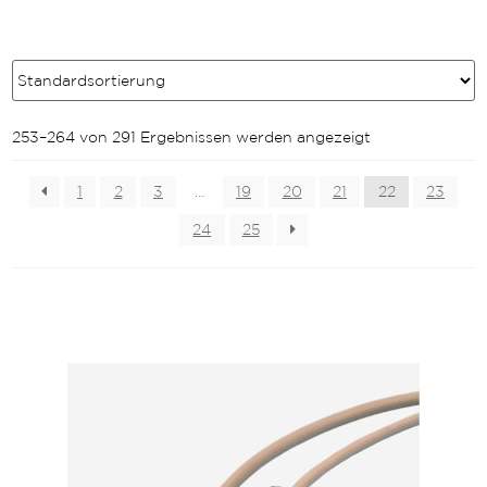
253–264 von 291 Ergebnissen werden angezeigt
1
2
3
…
19
20
21
22
23
24
25