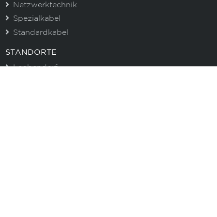
Netzwerktechnik
Spezialkabel
Standardkabel
STANDORTE
Leobendorf
Graz
Asten
CENTROVOX NEWSLETTER
Immer gut informiert. Erhalten Sie aktuelle
Informationen zu unseren Produkten und wertvolle
Tipps!
E-Mail
Ich akzeptiere die Datenschutzbestimmungen
Anmelden