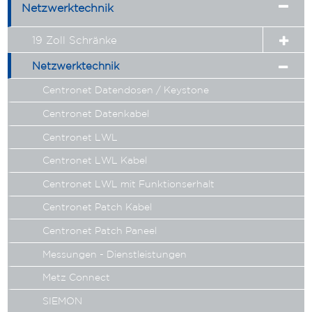
Expa
Netzwerktechnik
child
menu
19 Zoll Schränke
Expan
child
Netzwerktechnik
Expan
menu
child
Centronet Datendosen / Keystone
menu
Centronet Datenkabel
Centronet LWL
Centronet LWL Kabel
Centronet LWL mit Funktionserhalt
Centronet Patch Kabel
Centronet Patch Paneel
Messungen - Dienstleistungen
Metz Connect
SIEMON